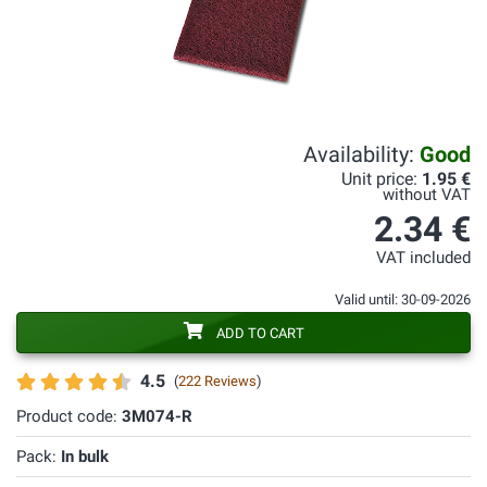
Availability:
Good
Unit price:
1.95 €
without VAT
2.34 €
VAT included
Valid until: 30-09-2026
ADD TO CART
4.5
(
222 Reviews
)
Product code:
3M074-R
Pack:
In bulk