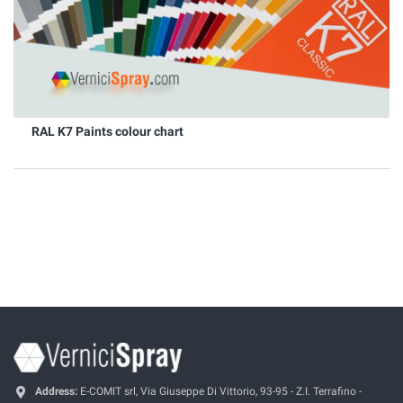
RAL K7 Paints colour chart
Address:
E-COMIT srl, Via Giuseppe Di Vittorio, 93-95 - Z.I. Terrafino -