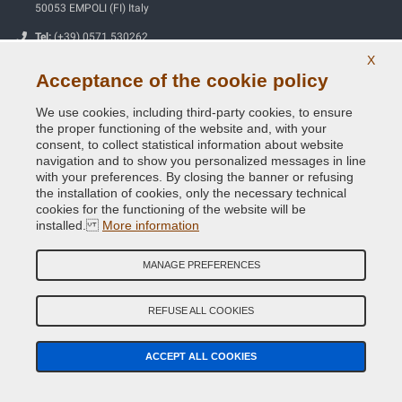
50053 EMPOLI (FI) Italy
Tel:
(+39) 0571.530262
X
Fax:
(+39) 0571.534056
Acceptance of the cookie policy
Email:
info@vernicispray.com
We use cookies, including third-party cookies, to ensure
VAT number:
IT06818930486
the proper functioning of the website and, with your
consent, to collect statistical information about website
navigation and to show you personalized messages in line
SECURE PAYMENTS
with your preferences. By closing the banner or refusing
the installation of cookies, only the necessary technical
cookies for the functioning of the website will be
installed.
More information
Useful Information
MANAGE PREFERENCES
Our Company
REFUSE ALL COOKIES
General terms and conditions of sale
ACCEPT ALL COOKIES
Our feedbacks
Site Map