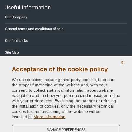
Useful Information
Our Company
General terms and conditions of sale
Our feedbacks
Site Map
X
Contact us
Acceptance of the cookie policy
Color codes
We use cookies, including third-party cookies, to ensure
the proper functioning of the website and, with your
Privacy Policy - GDPR
consent, to collect statistical information about website
navigation and to show you personalized messages in line
with your preferences. By closing the banner or refusing
the installation of cookies, only the necessary technical
cookies for the functioning of the website will be
Copyright © 2014 - 2026. All Rights Reserved.
installed.
More information
Visitors Online: 789
MANAGE PREFERENCES