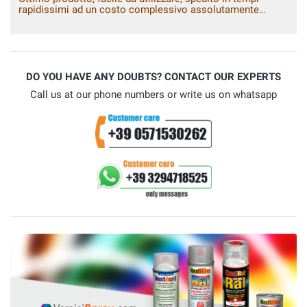
rapidissimi ad un costo complessivo assolutamente
adeguato al.prodotto e concorrenziale. Assistenza alla
vendita rapida efficiente ed efficace ha chiarito in
brevissimo tempo via whatsapp ogni mio dubbio. Se e
quando dovessi avere ancora necessità di questo tipo di
prodotto non ho dubbi che mi rivolgerò a voi
DO YOU HAVE ANY DOUBTS? CONTACT OUR EXPERTS
Call us at our phone numbers or write us on whatsapp